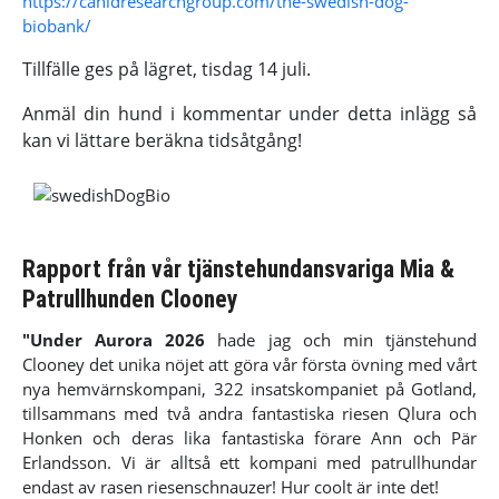
https://canidresearchgroup.com/the-swedish-dog-
biobank/
Tillfälle ges på lägret, tisdag 14 juli.
Anmäl din hund i kommentar under detta inlägg så
kan vi lättare beräkna tidsåtgång!
Rapport från vår tjänstehundansvariga Mia &
Patrullhunden Clooney
"Under Aurora 2026
hade jag och min tjänstehund
Clooney det unika nöjet att göra vår första övning med vårt
nya hemvärnskompani, 322 insatskompaniet på Gotland,
tillsammans med två andra fantastiska riesen Qlura och
Honken och deras lika fantastiska förare Ann och Pär
Erlandsson. Vi är alltså ett kompani med patrullhundar
endast av rasen riesenschnauzer! Hur coolt är inte det!