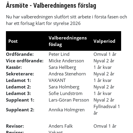
Årsmöte - Valberedningens förslag
Nu har valberedningen slutfört sitt arbete i första fasen och
har ett förlsag klart för styrelse 2026
Valberedningens
Post
Valperiod
föslag
Ordförande:
Peter Lind
Omval 1 år
Vice ordförande:
Micke Andersson
Nyval 2 år
Kassör:
Sara Hellberg
1 år kvar
Sekreterare:
Andrea Stenehorn
Nyval 2 år
Ledamot 1:
VAKANT
1 år kvar
Ledamot 2:
Sara Holmberg
Nyval 2 år
Ledamot 3:
Sofie Lundström
1 år kvar
Suppleant 1:
Lars-Göran Persson
Nyval 2 år
Fyllnadsval 1
Suppleant 2:
Annika Holmgren
år
Revisor:
Anders Falk
Omval 1 år
Revisor:
Vakant