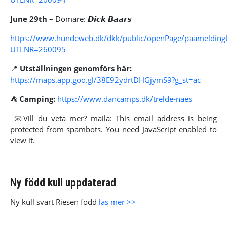
June 29th
– Domare: 𝘿𝙞𝙘𝙠 𝘽𝙖𝙖𝙧𝙨
https://www.hundeweb.dk/dkk/public/openPage/paameldingUt
UTLNR=260095
📍
Utställningen genomförs här:
https://maps.app.goo.gl/38E92ydrtDHGjymS9?g_st=ac
⛺
Camping:
https://www.dancamps.dk/trelde-naes
📧Vill du veta mer? maila:
This email address is being
protected from spambots. You need JavaScript enabled to
view it.
Ny född kull uppdaterad
Ny kull svart Riesen född
läs mer >>