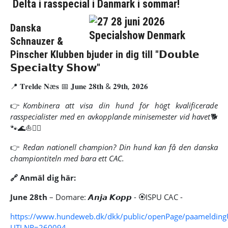
Delta i rasspecial i Danmark i sommar!
Danska
Schnauzer &
Pinscher Klubben b
juder in dig till "𝗗𝗼𝘂𝗯𝗹𝗲
𝗦𝗽𝗲𝗰𝗶𝗮𝗹𝘁𝘆 𝗦𝗵𝗼𝘄"
📍 𝐓𝐫𝐞𝐥𝐝𝐞 𝐍æ𝐬 📅 𝐉𝐮𝐧𝐞 𝟐𝟖𝐭𝐡 & 𝟐𝟗𝐭𝐡, 𝟐𝟎𝟐𝟔
👉
Kombinera att visa din hund för högt kvalificerade
rasspecialister med en avkopplande minisemester vid havet
🐕
🐾🌊⛵🏊‍♀️
👉
Redan nationell champion? Din hund kan få den danska
championtiteln med bara ett CAC.
🔗 Anmäl dig här:
June 28th
– Domare: 𝘼𝙣𝙟𝙖 𝙆𝙤𝙥𝙥 - 🏵ISPU CAC -
https://www.hundeweb.dk/dkk/public/openPage/paameldingUt
UTLNR=260094