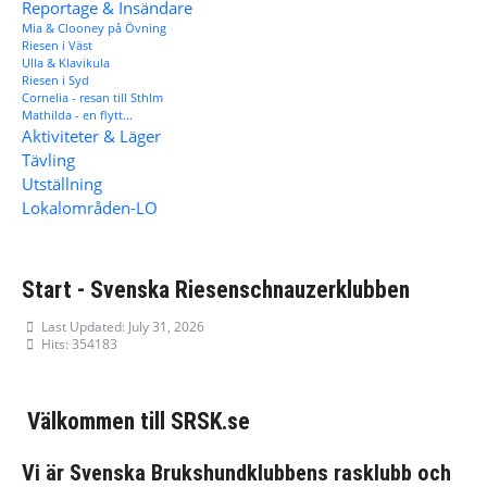
Reportage & Insändare
Mia & Clooney på Övning
Riesen i Väst
Ulla & Klavikula
Riesen i Syd
Cornelia - resan till Sthlm
Mathilda - en flytt...
Aktiviteter & Läger
Tävling
Utställning
Lokalområden-LO
Start - Svenska Riesenschnauzerklubben
Last Updated: July 31, 2026
Hits: 354183
Välkommen till SRSK.se
Vi är Svenska Brukshundklubbens rasklubb och