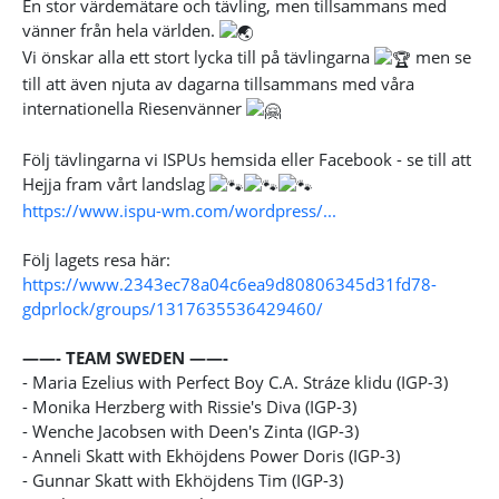
En stor värdemätare och tävling, men tillsammans med
vänner från hela världen.
Vi önskar alla ett stort lycka till på tävlingarna
men se
till att även njuta av dagarna tillsammans med våra
internationella Riesenvänner
Följ tävlingarna vi ISPUs hemsida eller Facebook - se till att
Hejja fram vårt landslag
https://www.ispu-wm.com/wordpress/...
Följ lagets resa här:
https://www.2343ec78a04c6ea9d80806345d31fd78-
gdprlock/groups/1317635536429460/
——- TEAM SWEDEN ——-
- Maria Ezelius with Perfect Boy C.A. Stráze klidu (IGP-3)
- Monika Herzberg with Rissie's Diva (IGP-3)
- Wenche Jacobsen with Deen's Zinta (IGP-3)
- Anneli Skatt with Ekhöjdens Power Doris (IGP-3)
- Gunnar Skatt with Ekhöjdens Tim (IGP-3)