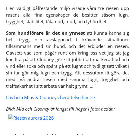
I en väldigt påfrestande miljö visade våra tre riesen upp
rasens alla fina egenskaper de besitter såsom lugn,
trygghet, stabilitet, tålamod, mod, och lyhördhet.
Som hundförare är det en ynnest
att kunna känna sig
helt trygg och avslappnad i krävande situationer
tillsammans med sin hund, och det erbjuder en riesen.
Oavsett vad som pågår runt om kring oss vet jag att jag
kan lita på att Clooney gör sitt jobb i att markera ljud och
vind eller söka och spåra på ett lugnt och tydligt sätt vilket i
sin tur gör mig lugn och trygg. Att dessutom få göra det
med två andra riesen med samma lugn, trygghet och
träffsäkerhet i sitt arbete var helt grymt! ... "
Läs hela Mias & Clooneys berättelse här >>
Bild: Mia och Clooney är längst till höger i fotot nedan: